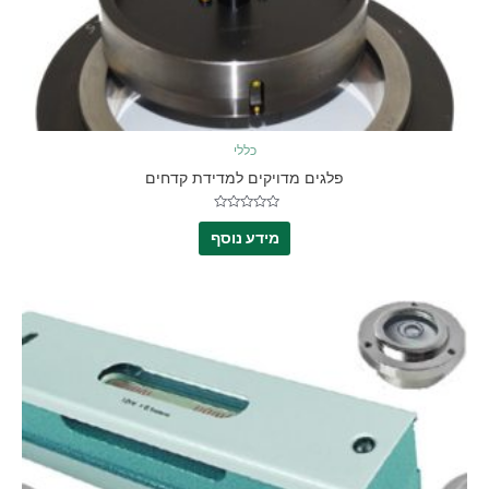
כללי
פלגים מדויקים למדידת קדחים
דורג
0
מידע נוסף
מתוך
5