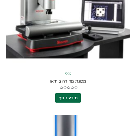
כללי
מכונת מדידה בוידאו
דורג
0
מידע נוסף
מתוך
5