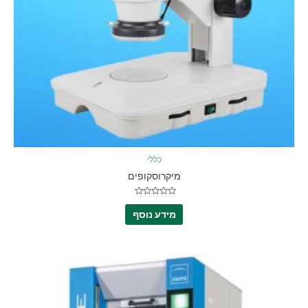
כללי
מיקרוסקופים
דורג
0
מידע נוסף
מתוך
5