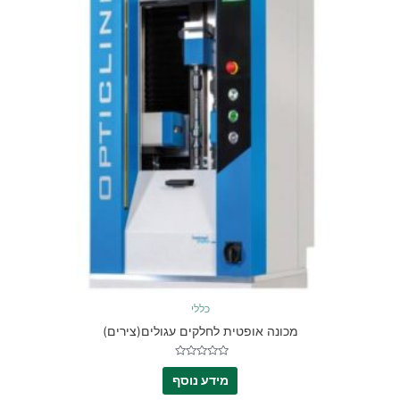
כללי
מכונה אופטית לחלקים עגולים(צירים)
דורג
0
מידע נוסף
מתוך
5