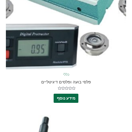
כללי
פלסי בועה ופלסים דיגיטליים
דורג
0
מידע נוסף
מתוך
5