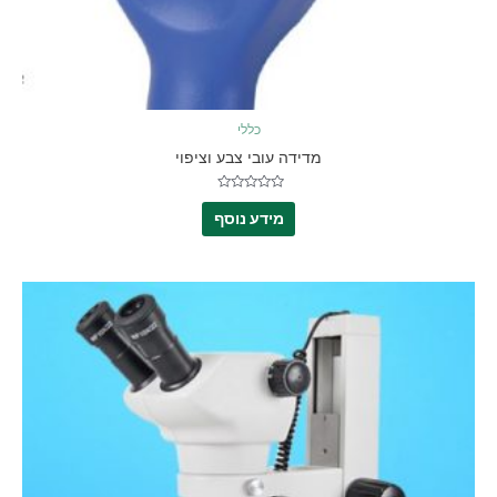
כללי
מדידה עובי צבע וציפוי
דורג
0
מידע נוסף
מתוך
5