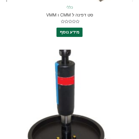
כללי
סט דפינה ל CMM ו VMM
דורג
0
מידע נוסף
מתוך
5