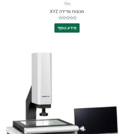
כללי
מכונות מדידה XYZ
דורג
0
מידע נוסף
מתוך
5