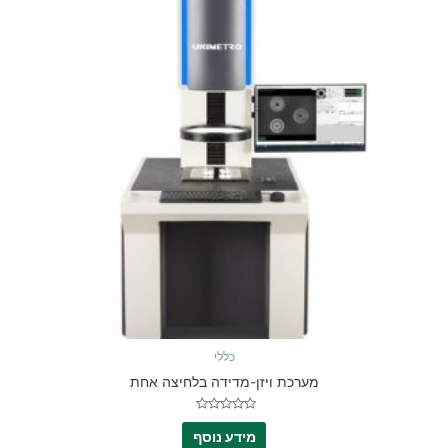
כללי
מערכת ויזן-מדידה בלחיצה אחת
דורג
0
מידע נוסף
מתוך