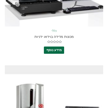
כללי
מכונות מדידה בוידאו ידניות
דורג
0
מידע נוסף
מתוך
5