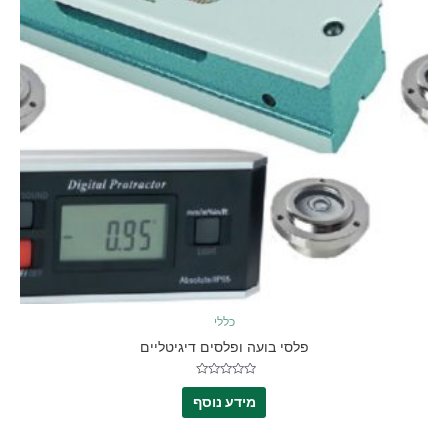
כללי
פלסי בועה ופלסים דיגיטליים
דורג
0
מידע נוסף
מתוך
5