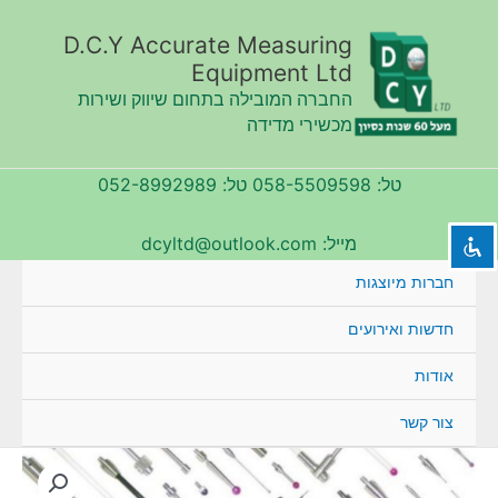
ילוג
תוכן
D.C.Y Accurate Measuring
Equipment Ltd
החברה המובילה בתחום שיווק ושירות
השבת את ההבזקים
visibility_off
מכשירי מדידה
סמן כותרות
title
טל: 058-5509598 טל: 052-8992989
צבע רקע
settings
זום (הקטנה)
zoom_out
מייל: dcyltd@outlook.com
זום (הגדלה)
zoom_in
חברות מיוצגות
הקטנת גופן
remove_circle_outline
חדשות ואירועים
הגדלת גופן
add_circle_outline
אודות
גופן קריא
spellcheck
ניגודיות בהירה
brightness_high
צור קשר
ניגודיות כהה
brightness_low
הוסף קו תחתון לקישורים
format_underlined