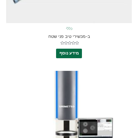
כללי
ב-מכשירי טיב פני שטח
דורג
0
מידע נוסף
מתוך
5